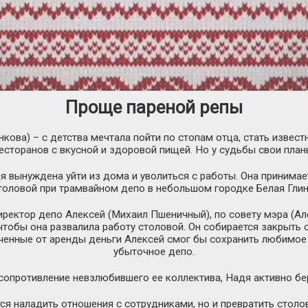
Проще пареной репы
ова) – с детства мечтала пойти по стопам отца, стать извес
есторанов с вкусной и здоровой пищей. Но у судьбы свои план
 вынуждена уйти из дома и уволиться с работы. Она принима
толовой при трамвайном депо в небольшом городке Белая Глин
иректор депо Алексей (Михаил Пшеничный), по совету мэра (А
чтобы она развалила работу столовой. Он собирается закрыть 
ученные от аренды деньги Алексей смог бы сохранить любимое 
убыточное депо.
сопротивление невзлюбившего ее коллектива, Надя активно бер
ся наладить отношения с сотрудниками, но и превратить стол