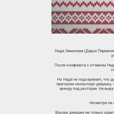
Надя Лимонова (Дарья Пармененк
р
После конфликта с отчимом Надя
с
Но Надя не подозревает, что д
пригласил неопытную девушку, 
аренду под ресторан. На выр
Несмотря на 
Вскоре девушке не только удает