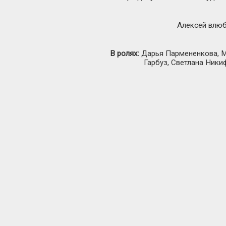
Алексей влюбл
В ролях:
Дарья Пармененкова, Ми
Гарбуз, Светлана Ники