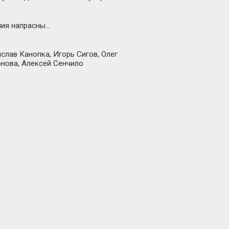
илия напрасны…
лав Канопка, Игорь Сигов, Олег
онова, Алексей Сенчило