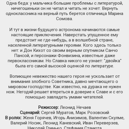
Одна беда: у мальчика большие проблемы с литературой,
ничегошеньки он не читал и читать не хочет. Вернуть
одноклассника на верный путь берется отличница Марина
Сомова.
И тут в жизни будущего астронома начинаются самые
настоящие приключения. Наверстать упущенное ему
предстоит не где-нибудь, а в волшебной стране,
населенной литературными героями. Кого здесь только
нет: и Дон Кихот со своим верным спутником Санчо
Пансой, и персонажи Фонвизина, известные даже
первоклассникам. Но Славка никого не узнает: "двойка"
была его самой высокой оценкой по литературе.
Вопиющее невежество нашего героя не ускользает от
внимания злобного Советника, давно мечтающего о
мировом господстве. Как известно, на дурака не нужен
нож. Негодяй решает втереться в доверие к Славе и с его
помощью завладеть умами читателей.
Режиссер:
Леонид Нечаев
Сценарий:
Сергей Муратов, Марк Розовский
В ролях:
Женя Горячев, Игорь Анисимов, Валентин Скулме,
Валерий Носик, Леонид Каневский, Иван Переверзев,
Николай Гринько, Стефания Станюта