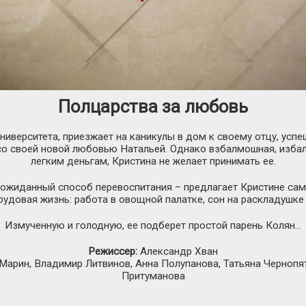
Полцарства за любовь
университета, приезжает на каникулы в дом к своему отцу, ус
со своей новой любовью Натальей. Однако взбалмошная, изба
легким деньгам, Кристина не желает принимать ее.
еожиданный способ перевоспитания – предлагает Кристине сам
удовая жизнь: работа в овощной палатке, сон на раскладушк
Измученную и голодную, ее подберет простой парень Колян…
Режиссер:
Александр Хван
Марин, Владимир Литвинов, Анна Полупанова, Татьяна Чернопят
Притуманова