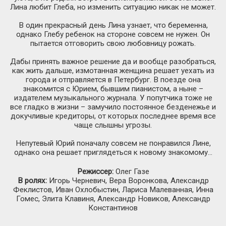
Лина любит Глеба, но изменить ситуацию никак не может.
В один прекрасный день Лина узнает, что беременна,
однако Глебу ребенок на стороне совсем не нужен. Он
пытается отговорить свою любовницу рожать.
Дабы принять важное решение да и вообще разобраться,
как жить дальше, измотанная женщина решает уехать из
города и отправляется в Петербург. В поезде она
знакомится с Юрием, бывшим пианистом, а ныне –
издателем музыкального журнала. У попутчика тоже не
все гладко в жизни – замучило постоянное безденежье и
докучливые кредиторы, от которых последнее время все
чаще слышны угрозы.
Непутевый Юрий поначалу совсем не понравился Лине,
однако она решает приглядеться к новому знакомому...
Режиссер:
Олег Газе
В ролях:
Игорь Черневич, Вера Воронкова, Александр
Феклистов, Иван Охлобыстин, Лариса Малеванная, Инна
Гомес, Элита Клавиня, Александр Новиков, Александр
Константинов