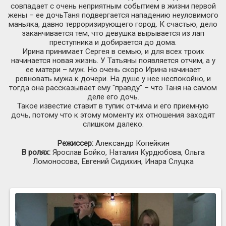
совпадает с очень неприятным событием в жизни первой
жены – ее дочьТаня подвергается нападению неуловимого
маньяка, давно терроризирующего город. К счастью, дело
заканчивается тем, что девушка вырывается из лап
преступника и добирается до дома.
Ирина принимает Сергея в семью, и для всех троих
начинается новая жизнь. У Татьяны появляется отчим, а у
ее матери – муж. Но очень скоро Ирина начинает
ревновать мужа к дочери. На душе у нее неспокойно, и
тогда она рассказывает ему "правду" – что Таня на самом
деле его дочь.
Такое известие ставит в тупик отчима и его приемную
дочь, потому что к этому моменту их отношения заходят
слишком далеко.
Режиссер:
Александр Копейкин
В ролях:
Ярослав Бойко, Наталия Курдюбова, Ольга
Ломоносова, Евгений Сидихин, Инара Слуцка