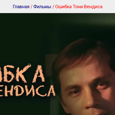
Главная
/
Фильмы
/ Ошибка Тони Вендиса