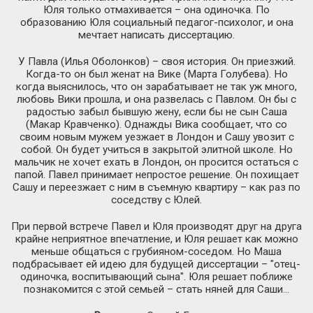
Юля только отмахивается – она одиночка. По
образованию Юля социальный педагог-психолог, и она
мечтает написать диссертацию.
У Павла (Илья Оболонков) – своя история. Он приезжий.
Когда-то он был женат на Вике (Марта Голубева). Но
когда выяснилось, что он зарабатывает не так уж много,
любовь Вики прошла, и она развелась с Павлом. Он бы с
радостью забыл бывшую жену, если бы не сын Саша
(Макар Кравченко). Однажды Вика сообщает, что со
своим новым мужем уезжает в Лондон и Сашу увозит с
собой. Он будет учиться в закрытой элитной школе. Но
мальчик не хочет ехать в Лондон, он просится остаться с
папой. Павел принимает непростое решение. Он похищает
Сашу и переезжает с ним в съемную квартиру – как раз по
соседству с Юлей.
При первой встрече Павел и Юля производят друг на друга
крайне неприятное впечатление, и Юля решает как можно
меньше общаться с грубияном-соседом. Но Маша
подбрасывает ей идею для будущей диссертации – "отец-
одиночка, воспитывающий сына". Юля решает поближе
познакомится с этой семьей – стать няней для Саши…