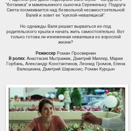
"ботаника" и маменькиного сыночка Сереженьку. Подруга
Света посмеивается над безвольной несамостоятельной
Валей и зовет ее "куклой-неваляшкой".
Но однажды Валя решает вырваться из-под
родительского крыла и начать жить самостоятельно. Вот
только готова ли изнеженная неваляшка ко взрослой
жизни?
Режиссер
Роман Просвирнин
В ролях:
Анастасия Мытражик, Дмитрий Миллер, Мария
Горбань, Александр Константинов, Леонид Громов, Елена
Валюшкина, Дмитрий Шаракоис, Роман Курцын