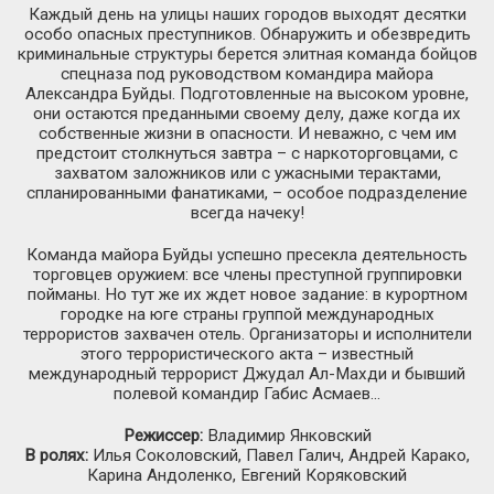
Каждый день на улицы наших городов выходят десятки
особо опасных преступников. Обнаружить и обезвредить
криминальные структуры берется элитная команда бойцов
спецназа под руководством командира майора
Александра Буйды. Подготовленные на высоком уровне,
они остаются преданными своему делу, даже когда их
собственные жизни в опасности. И неважно, с чем им
предстоит столкнуться завтра – с наркоторговцами, с
захватом заложников или с ужасными терактами,
спланированными фанатиками, – особое подразделение
всегда начеку!
Команда майора Буйды успешно пресекла деятельность
торговцев оружием: все члены преступной группировки
пойманы. Но тут же их ждет новое задание: в курортном
городке на юге страны группой международных
террористов захвачен отель. Организаторы и исполнители
этого террористического акта – известный
международный террорист Джудал Ал-Махди и бывший
полевой командир Габис Асмаев…
Режиссер:
Владимир Янковский
В ролях:
Илья Соколовский, Павел Галич, Андрей Карако,
Карина Андоленко, Евгений Коряковский