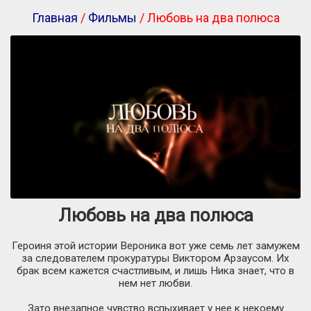
Главная
/
Фильмы
/ Любовь на два полюса
Любовь на два полюса
Героиня этой истории Вероника вот уже семь лет замужем
за следователем прокуратуры Виктором Арзаусом. Их
брак всем кажется счастливым, и лишь Ника знает, что в
нем нет любви.
Зато внезапное чувство вспыхивает у нее к некоему