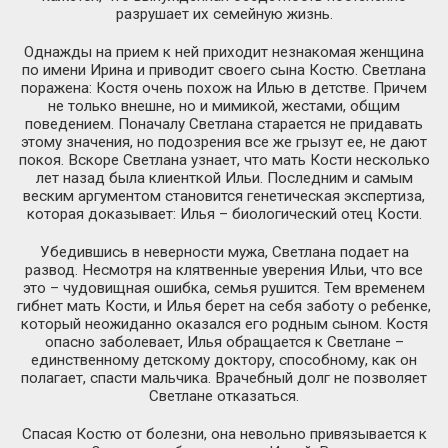
разрушает их семейную жизнь.
Однажды на прием к ней приходит незнакомая женщина
по имени Ирина и приводит своего сына Костю. Светлана
поражена: Костя очень похож на Илью в детстве. Причем
не только внешне, но и мимикой, жестами, общим
поведением. Поначалу Светлана старается не придавать
этому значения, но подозрения все же грызут ее, не дают
покоя. Вскоре Светлана узнает, что мать Кости несколько
лет назад была клиенткой Ильи. Последним и самым
веским аргументом становится генетическая экспертиза,
которая доказывает: Илья – биологический отец Кости.
Убедившись в неверности мужа, Светлана подает на
развод. Несмотря на клятвенные уверения Ильи, что все
это – чудовищная ошибка, семья рушится. Тем временем
гибнет мать Кости, и Илья берет на себя заботу о ребенке,
который неожиданно оказался его родным сыном. Костя
опасно заболевает, Илья обращается к Светлане –
единственному детскому доктору, способному, как он
полагает, спасти мальчика. Врачебный долг не позволяет
Светлане отказаться.
Спасая Костю от болезни, она невольно привязывается к