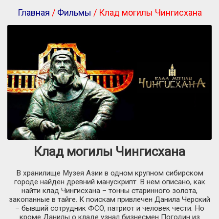
Главная
/
Фильмы
/ Клад могилы Чингисхана
Клад могилы Чингисхана
В хранилище Музея Азии в одном крупном сибирском
городе найден древний манускрипт. В нем описано, как
найти клад Чингисхана – тонны старинного золота,
закопанные в тайге. К поискам привлечен Данила Черский
– бывший сотрудник ФСО, патриот и человек чести. Но
кроме Данилы о кладе узнал бизнесмен Погодин из