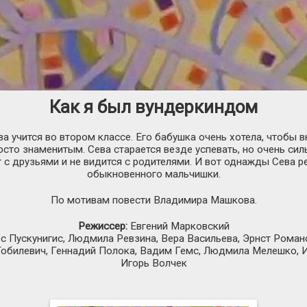
Как я был вундеркиндом
 учится во втором классе. Его бабушка очень хотела, чтобы в
то знаменитым. Сева старается везде успевать, но очень силь
ет с друзьями и не видится с родителями. И вот однажды Сева
обыкновенного мальчишки.
По мотивам повести Владимира Машкова.
Режиссер:
Евгений Марковский
с Пускунигис, Людмила Ревзина, Вера Васильева, Эрнст Роман
Тобилевич, Геннадий Полока, Вадим Гемс, Людмила Мелешко, 
Игорь Волчек