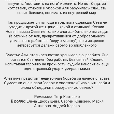
выучить, "поставить на ноги" и женить. Но вот беда: за
котлетами, стиркой и уборкой Аля разучилась слышать
своих близких, понимать их внутренний мир.
Так продолжается из года в год, пока однажды Сева не
уходит к другой женщине – яркой и стильной Ксении.
Новая пассия Севы не только сногсшибательно выглядит
(в отличие от Али, превратившейся от добровольного
домашнего рабства в "серую мышку"), но и искренне
интересуется делами своего возлюбленного.
Счастье Али, столь ревностно хранимое ею, разбито. Она
остается без денег, без работы, без связей. Словно
испытывая героиню на прочность, судьба наносит ей еще
один страшный удар – умирает мама.
Алевтине предстоит нешуточная борьба за личное счастье.
Сумеет ли она в свои "сорок с хвостиком" изменить себя и
снова объединить разрушенную семью?
Режиссер:
Петр Кротенко
В ролях:
Елена Дробышева, Сергей Кошонин, Мария
Антипова, Андрей Карако