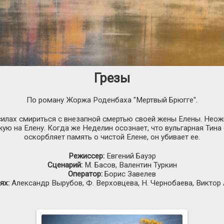
Грезы
По роману Жоржа Роденбаха "Мертвый Брюгге".
силах смириться с внезапной смертью своей жены Елены. Неожи
жую на Елену. Когда же Неделин осознает, что вульгарная Тин
оскорбляет память о чистой Елене, он убивает ее.
Режиссер:
Евгений Бауэр
Сценарий:
М. Басов, Валентин Туркин
Оператор:
Борис Завелев
ях:
Александр Вырубов, Ф. Верховцева, Н. Чернобаева, Виктор