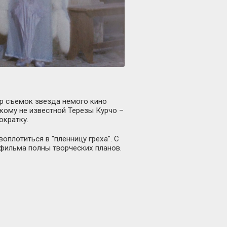
ар съемок звезда немого кино
кому не известной Терезы Курчо –
ократку.
оплотиться в "пленницу греха". С
 фильма полны творческих планов.