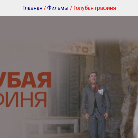
Главная
/
Фильмы
/ Голубая графиня