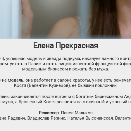
Елена Прекрасная
), успешная модель и звезда подиума, накануне важного контр
ом: уехать в Париж и стать лицом известной французской фи
модельным бизнесом и рожать без мужа.
 не модель, она работает в салоне красоты, у нее есть замеч
Костя (Валентин Кузнецов), ее бывший поклонник.
лены заканчивается после встречи с богатым бизнесменом Анд
т мужа, а брошенный Костя решается на отчаянный и ужасный 
Режиссер:
Павел Мальков
ена Радевич, Владислав Резник, Наталья Высочанская, Валент