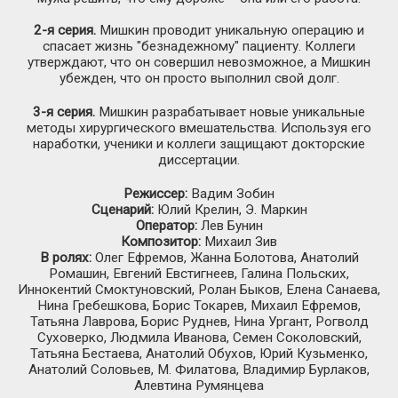
2-я серия.
Мишкин проводит уникальную операцию и
спасает жизнь "безнадежному" пациенту. Коллеги
утверждают, что он совершил невозможное, а Мишкин
убежден, что он просто выполнил свой долг.
3-я серия.
Мишкин разрабатывает новые уникальные
методы хирургического вмешательства. Используя его
наработки, ученики и коллеги защищают докторские
диссертации.
Режиссер:
Вадим Зобин
Сценарий:
Юлий Крелин, Э. Маркин
Оператор:
Лев Бунин
Композитор:
Михаил Зив
В ролях:
Олег Ефремов, Жанна Болотова, Анатолий
Ромашин, Евгений Евстигнеев, Галина Польских,
Иннокентий Смоктуновский, Ролан Быков, Елена Санаева,
Нина Гребешкова, Борис Токарев, Михаил Ефремов,
Татьяна Лаврова, Борис Руднев, Нина Ургант, Рогволд
Суховерко, Людмила Иванова, Семен Соколовский,
Татьяна Бестаева, Анатолий Обухов, Юрий Кузьменко,
Анатолий Соловьев, М. Филатова, Владимир Бурлаков,
Алевтина Румянцева