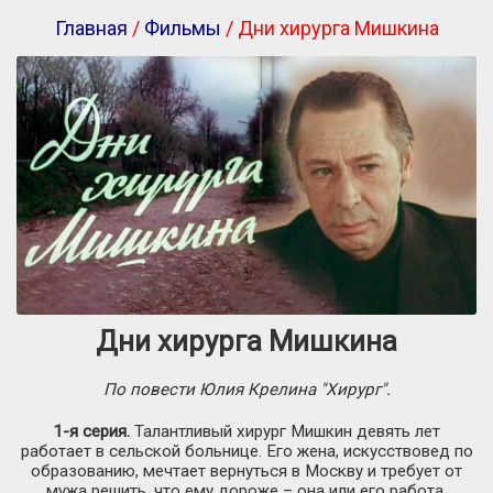
Главная
/
Фильмы
/ Дни хирурга Мишкина
Дни хирурга Мишкина
По повести Юлия Крелина "Хирург".
1-я серия.
Талантливый хирург Мишкин девять лет
работает в сельской больнице. Его жена, искусствовед по
образованию, мечтает вернуться в Москву и требует от
мужа решить, что ему дороже – она или его работа.