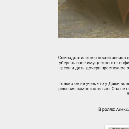
Семнадцатилетняя воспитанница п
уберечь свое имущество от конфи
грехи и дать дочери престижное 
Только он не учел, что у Даши во
решения самостоятельно. Она не с
б
В ролях:
Алекса