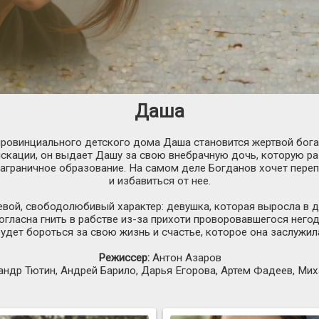
Даша
ровинциального детского дома Даша становится жертвой бог
скации, он выдает Дашу за свою внебрачную дочь, которую р
заграничное образование. На самом деле Богданов хочет пере
и избавиться от нее.
левой, свободолюбивый характер: девушка, которая выросла в
огласна гнить в рабстве из-за прихоти проворовавшегося негод
удет бороться за свою жизнь и счастье, которое она заслужил
Режиссер:
Антон Азаров
ндр Тютин, Андрей Барило, Дарья Егорова, Артем Фадеев, Ми