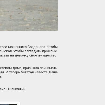
атого мошенника Богданова. Чтобы
азыскал, чтобы загладить прошлые
писать на девочку свое имущество
 детском доме, привыкла принимать
яя. И теперь богатая невеста Даша
а.
хаил Пшеничный