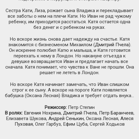
Сестра Кати, Лиза, рожает сына Владика и перекладывает
все заботы о нем на плечи Кати. Но Иван не рад чужому
ребенку, им приходится расстаться. Катя остается одна
без денег и с ребенком на руках.
Но вскоре жизнь снова дает надежду на счастье. Катя
знакомится с бизнесменом Михаилом (
Дмитрий Пчела
).
Он искренне полюбил Катю и малыша, и Катя готовится
переехать к нему в Лондон. Но накануне отъезда к
девушке возвращается Иван и предлагает начать все
сначала. Катя понимает, что чувства к Ване не прошли. Она
решает не лететь в Лондон.
Но вскоре Катя начинает замечать, что Иван слишком
строг к ее сыну. А вскоре на пороге Кати появляется
бабушка (Оксана Лесная) Владика и требует отдать внука…
Режиссер:
Петр Степин
В ролях:
Евгения Нохрина
,
Дмитрий Пчела,
Петр Баранчеев
,
Елизавета Шукова,
Андрей Сенькин
, Оксана Лесная,
Алеся
Пуховая
, Олег Гарбуз, Ефим Цуба, Сергей Ходьков