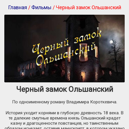
Главная
/
Фильмы
/ Черный замок Ольшанский
Черный замок Ольшанский
По одноименному роману Владимира Короткевича.
История уходит корнями в глубокую древность 18 века. В
те далекие смутные времена князь Ольшанский крадет
казну и драгоценности повстанцев, но таинственным
образом исчезает, оставив манускрипт, в котором указано