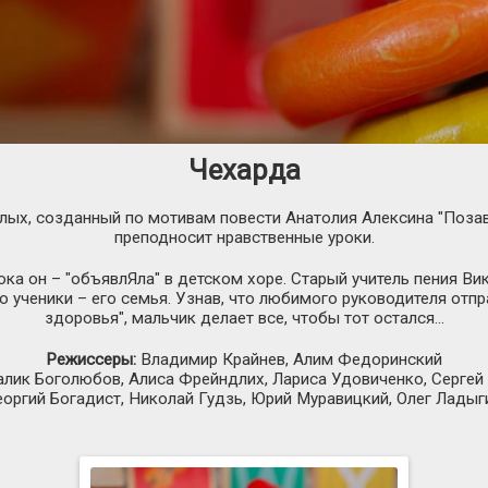
Чехарда
лых, созданный по мотивам повести Анатолия Алексина "Позав
преподносит нравственные уроки.
ока он – "объявлЯла" в детском хоре. Старый учитель пения В
о ученики – его семья. Узнав, что любимого руководителя отп
здоровья", мальчик делает все, чтобы тот остался…
Режиссеры:
Владимир Крайнев, Алим Федоринский
алик Боголюбов, Алиса Фрейндлих, Лариса Удовиченко, Сергей
еоргий Богадист, Николай Гудзь, Юрий Муравицкий, Олег Ладыг