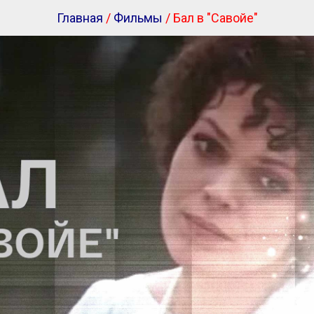
Главная
/
Фильмы
/ Бал в "Савойе"