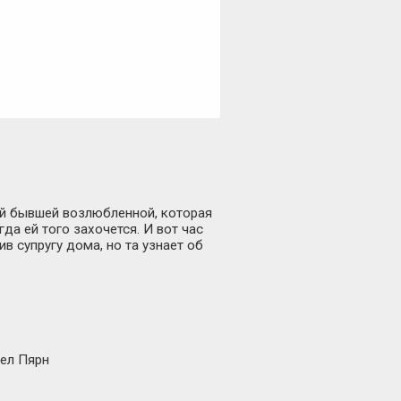
ей бывшей возлюбленной, которая
да ей того захочется. И вот час
ив супругу дома, но та узнает об
дел Пярн