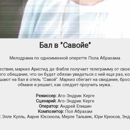
Бал в "Савойе"
Мелодрама по одноименной оперетте Пола Абрахама.
ествия, маркиз Аристид де Фабле получает телеграмму от сво
его обещание, что он будет обязан увидеться с ней еще раз, ког
шают на бал в отель "Савой". Маркиз сбегает на свидание, брос
обмане и решает, как следует проучить мужа…
Режиссер:
Аго-Эндрик Керге
Сценарий:
Аго-Эндрик Керге
Оператор:
Андрей Епишин
Композитор:
Пол Абрахам
:
Элле Кулль, Аарне Юкскюла, Мерле Тальвик, Юри Крюков, Эн