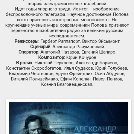
теорию электромагнитных колебаний.
Идут годы упорного труда. Их итог – изобретение
беспроволочного телеграфа. Научное достижение Попова
хотят присвоить иностранные монополисты. Но
крупнейшие ученые мира, современники Попова, признают
первенство в изобретении радио за великим русским
исследователем.
Режиссеры:
Герберт Раппапорт, Виктор Эйсымонт
Сценарий
: Александр Разумовский
Оператор:
Анатолий Назаров, Евгений Шапиро
Композитор:
Юрий Кочуров
В ролях:
Николай Черкасов, Александр Борисов,
Константин Скоробогатов, Илья Судаков, Юрий Толубеев,
Владимир Честноков, Бруно Фрейндлих, Осип Абдулов,
Виталий Полицеймако, Ефим Копелян, Павел Панков,
Ксения Благовещенская.