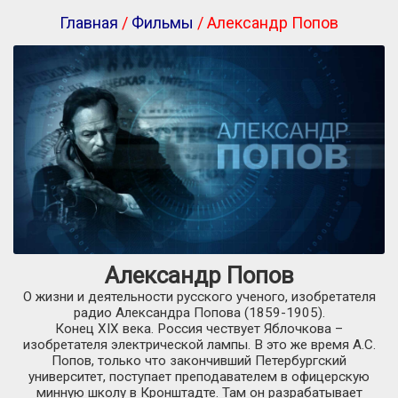
Главная
/
Фильмы
/ Александр Попов
Александр Попов
О жизни и деятельности русского ученого, изобретателя
радио Александра Попова (1859-1905).
Конец ХIХ века. Россия чествует Яблочкова –
изобретателя электрической лампы. В это же время А.С.
Попов, только что закончивший Петербургский
университет, поступает преподавателем в офицерскую
минную школу в Кронштадте. Там он разрабатывает